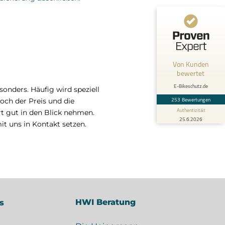
6
247
Bewertungen von 1
Bewertungen auf
anderen Quelle
ProvenExpert.com
Blick aufs ProvenExpert-Profil werfen
Von Kunden
Anonym
25.6.2026
bewertet
4
Ich bin mit der Bearbeitung des Schadens
E-Bikeschutz.de
onders. Häufig wird speziell
sehr zufrieden. Es wurde schnell auf Mails
253 Bewertungen
geantwortet und die Bear...
och der Preis und die
Authentizität
t gut in den Blick nehmen.
25.6.2026
t uns in Kontakt setzen.
HWI Beratung
s