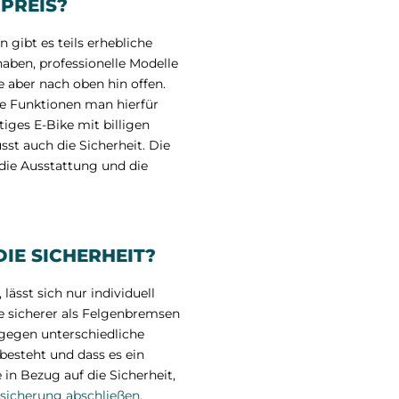
PREIS?
gibt es teils erhebliche
haben, professionelle Modelle
e aber nach oben hin offen.
he Funktionen man hierfür
tiges E-Bike mit billigen
st auch die Sicherheit. Die
 die Ausstattung und die
IE SICHERHEIT?
Kundenbewertungen und Erfahrungen zu
E-Bikeschutz.de
ässt sich nur individuell
se sicherer als Felgenbremsen
100%
SEHR GUT
 gegen unterschiedliche
Empfehlungen auf
ProvenExpert.com
4,94 / 5,00
besteht und dass es ein
in Bezug auf die Sicherheit,
sicherung abschließen.