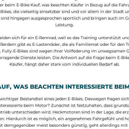
her beim E-Bike Kauf, was beachten Käufer in Bezug auf die Fah
Bikes, die vielseitig einsetzbar sind und vor allem in der Stadt
 sind hingegen ausgesprochen sportlich und bringen auch im G
Leistung.
en sich für ein E-Rennrad, weil es das Training unterstützt und
ßerdem gibt es E-Lastenräder, die als Familienrat oder für den
. Fully-E-Bikes sind wegen ihrer Vollfederung im unwegsamen 
orragende Dienste leisten. Die Antwort auf die Frage beim E-Bi
Käufer, hängt daher stark vom individuellen Bedarf ab.
KAUF, WAS BEACHTEN INTERESSIERTE BEI
 wichtiger Bestandteil eines jeden E-Bikes. Deswegen fragen si
nteressierte beim Motor? Zunächst ist festzuhalten, dass grund
rieb unterschieden wird. Heckmotoren sind in der Lage, die erz
en. Hierdurch ist es möglich, ein angenehmes Fahrgefühl und 
ist demgegenüber meist besonders günstig, geht allerdings mit 