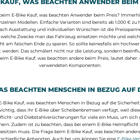
E KAUF, WAS BEACHTEN ANWENDER BEIM 
ge beim E-Bike Kauf, was beachten Anwender beim Preis? Immerhin 
nzelnen Modellen. Einfache Varianten sind bereits ab 1.000 € zu 
nach Ausstattung und individuellen Wünschen ist die Preisspann
für welche Zwecke man das Fahrzeug einsetzen möchte und welc
cht am falschen Ende zu sparen. So sollte keinesfalls ein hochwer
erden. Das schmälert nicht nur die Leistung, sondern beeinflus
eim E-Bike Kauf, was beachten andere beim Preis, lautet daher:
verwendeten Komponenten.
WAS BEACHTEN MENSCHEN IN BEZUG AUF D
-Bike Kauf, was beachten Menschen in Bezug auf die Sicherheit, l
wichtig, dass ihr E-Bike über Scheibenbremsen verfügt, weil die
flicht- und Diebstahlversicherungen für viele ein Muss, um sich
hern. Zudem ist zu beachten, dass bei einem E-Bike Helmpflicht 
sitzen muss. Die Frage beim E-Bike Kauf, was beachten andere 
erschiedliche Antworten. Auch bei uns können Sie eine
E-Bike-Ver