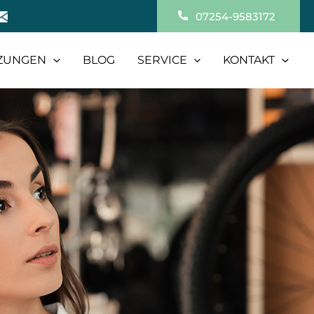
info@e-bikeschutz.de
07254-9583172
ZUNGEN
BLOG
SERVICE
KONTAKT