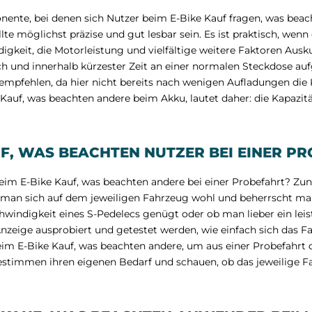
ente, bei denen sich Nutzer beim E-Bike Kauf fragen, was beac
llte möglichst präzise und gut lesbar sein. Es ist praktisch, wenn
igkeit, die Motorleistung und vielfältige weitere Faktoren Ausku
ach und innerhalb kürzester Zeit an einer normalen Steckdose au
empfehlen, da hier nicht bereits nach wenigen Aufladungen die K
Kauf, was beachten andere beim Akku, lautet daher: die Kapazitä
UF, WAS BEACHTEN NUTZER BEI EINER P
eim E-Bike Kauf, was beachten andere bei einer Probefahrt? Zun
lt man sich auf dem jeweiligen Fahrzeug wohl und beherrscht 
hwindigkeit eines S-Pedelecs genügt oder ob man lieber ein leis
Anzeige ausprobiert und getestet werden, wie einfach sich das Fa
im E-Bike Kauf, was beachten andere, um aus einer Probefahrt 
estimmen ihren eigenen Bedarf und schauen, ob das jeweilige Fa