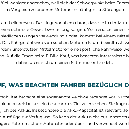
gefühl weniger angenehm, weil sich der Schwerpunkt beim Fahre
im Vergleich zu anderen Motorarten häufiger zu Störungen.
 am beliebtesten. Das liegt vor allem daran, dass sie in der Mit
 eine optimale Gewichtsverteilung sorgen. Während bei einem
hiedlichen Gängen Verwendung findet, kommt bei einem Mittelm
 Das Fahrgefühl wird von solchen Motoren kaum beeinflusst, we
rdem unterstützen Mittelmotoren eine sportliche Fahrweise, we
nd. Auf die Frage beim E-Bike Kauf, was beachten Interessierte 
daher: ob es sich um einen Mittelmotor handelt.
UF, WAS BEACHTEN FAHRER BEZÜGLICH 
mobilität herrscht eine sogenannte Reichweitenangst vor. Nutze
icht ausreicht, um ein bestimmtes Ziel zu erreichen. Sie fragen
ich des Akkus. Insbesondere die Akku-Kapazität ist relevant. Je 
d Ausflüge zur Verfügung. So kann der Akku nicht nur innerorts 
ngere Fahrten auf der Autobahn oder über Land verwendet werd